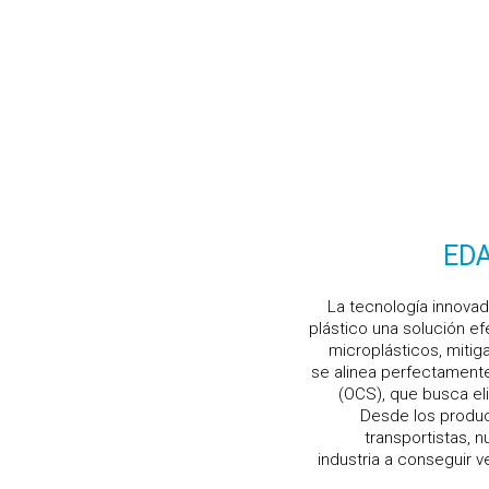
ED
La tecnología innovado
plástico una solución efe
microplásticos, miti
se alinea perfectament
(OCS), que busca eli
Desde los produc
transportistas, 
industria a conseguir v