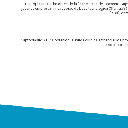
Captoplastic S.L ha obtenido la financiación del proyecto
Cap
jóvenes empresas innovadoras de base tecnológica (Start-up’s) y 
(RIS3), de
Captoplastic S.L. ha obtenido la ayuda dirigida a financiar los 
la fase piloto),