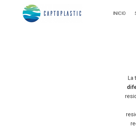
Ir
al
INICIO
contenido
La 
dif
resi
resi
re