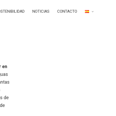
STENIBILIDAD
NOTICIAS
CONTACTO
r en
guas
antas
s
as de
 de