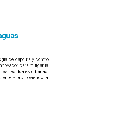
aguas
ogía de captura y control
novador para mitigar la
guas residuales urbanas
biente y promoviendo la