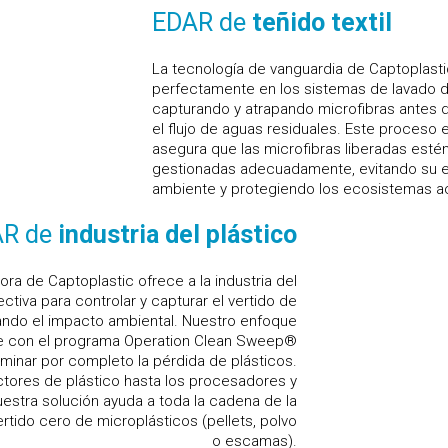
EDAR de
teñido textil
La tecnología de vanguardia de Captoplasti
perfectamente en los sistemas de lavado d
capturando y atrapando microfibras antes 
el flujo de aguas residuales. Este proceso 
asegura que las microfibras liberadas esté
gestionadas adecuadamente, evitando su e
ambiente y protegiendo los ecosistemas a
AR de
industria del plástico
ra de Captoplastic ofrece a la industria del
ctiva para controlar y capturar el vertido de
gando el impacto ambiental. Nuestro enfoque
e con el programa Operation Clean Sweep®
minar por completo la pérdida de plásticos.
tores de plástico hasta los procesadores y
nuestra solución ayuda a toda la cadena de la
ertido cero de microplásticos (pellets, polvo
o escamas).