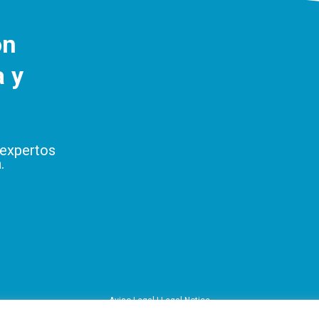
ón
a y
 expertos
.
Aviso Legal | Legal Notice
Política de Privacidad | Privacy Policy